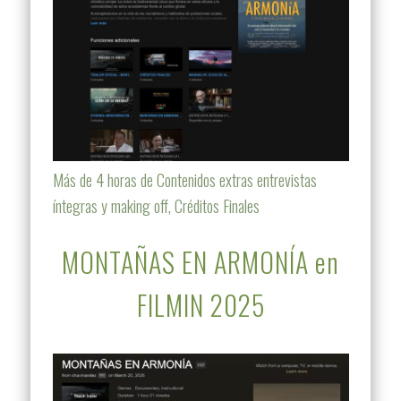
Más de 4 horas de Contenidos extras entrevistas
íntegras y making off, Créditos Finales
MONTAÑAS EN ARMONÍA en
FILMIN 2025