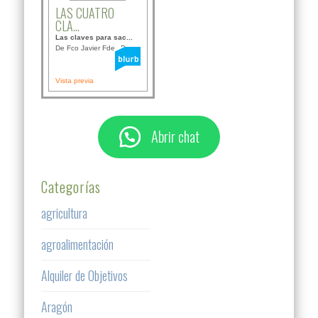
LAS CUATRO
CLA...
Las claves para sac...
De Fco Javier Fdez B...
Vista previa
Abrir chat
Categorías
agricultura
agroalimentación
Alquiler de Objetivos
Aragón