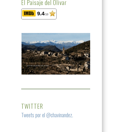
El Paisaje del Olivar
9.4
/10
TWITTER
Tweets por el @chavinandez.