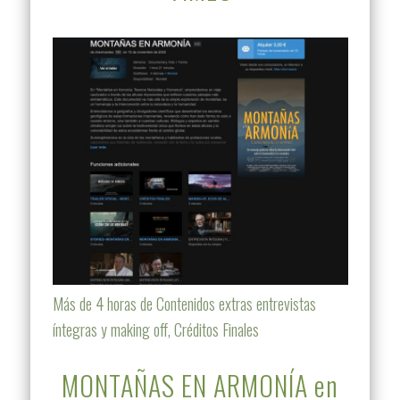
Más de 4 horas de Contenidos extras entrevistas
íntegras y making off, Créditos Finales
MONTAÑAS EN ARMONÍA en