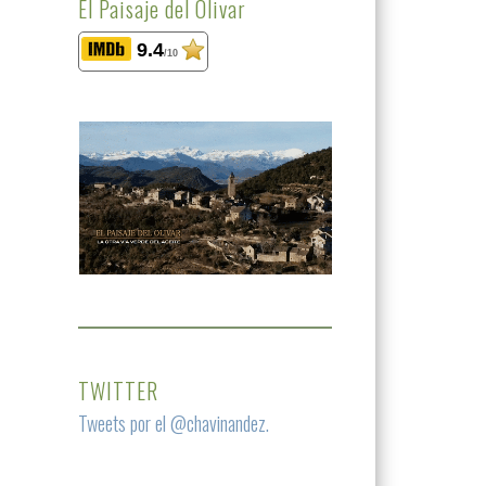
El Paisaje del Olivar
9.4
/10
TWITTER
Tweets por el @chavinandez.