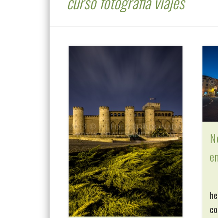
curso fotografia viajes
N
e
Es
he
co