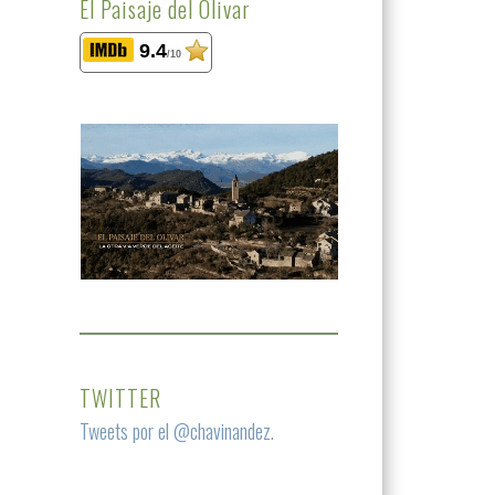
El Paisaje del Olivar
9.4
/10
TWITTER
Tweets por el @chavinandez.