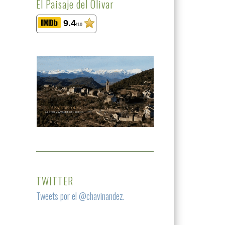
El Paisaje del Olivar
9.4
/10
TWITTER
Tweets por el @chavinandez.