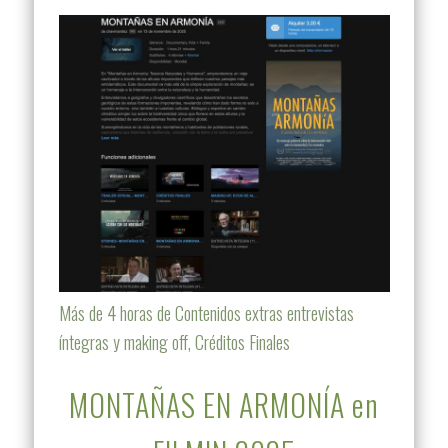
Más de 4 horas de Contenidos extras entrevistas
íntegras y making off, Créditos Finales
MONTAÑAS EN ARMONÍA en