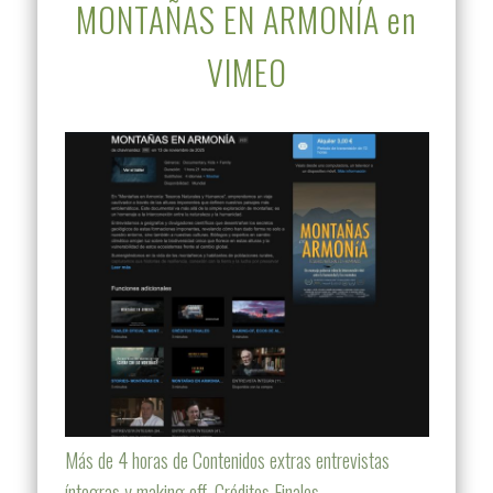
MONTAÑAS EN ARMONÍA en
VIMEO
Más de 4 horas de Contenidos extras entrevistas
íntegras y making off, Créditos Finales