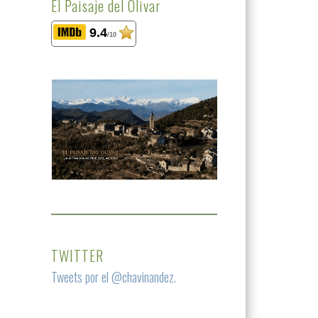
El Paisaje del Olivar
9.4
/10
TWITTER
Tweets por el @chavinandez.