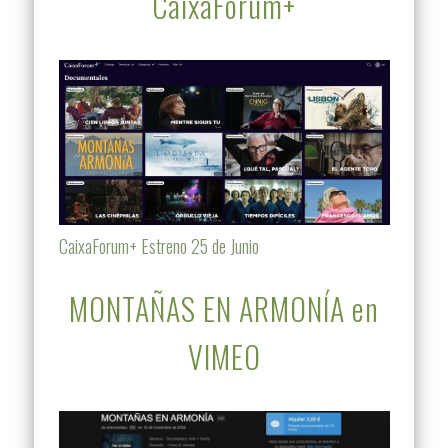
CaixaForum+
CaixaForum+ Estreno 25 de Junio
MONTAÑAS EN ARMONÍA en
VIMEO