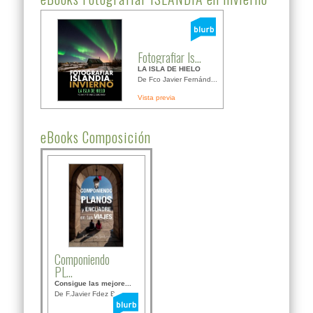
Fotografiar Is...
LA ISLA DE HIELO
De Fco Javier Fernánd...
Vista previa
eBooks Composición
Componiendo
PL...
Consigue las mejore...
De F.Javier Fdez Bor...