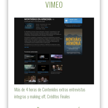
VIMEO
Más de 4 horas de Contenidos extras entrevistas
íntegras y making off, Créditos Finales