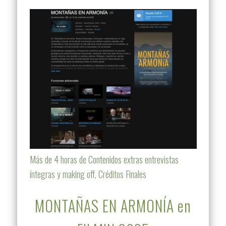
Más de 4 horas de Contenidos extras entrevistas
íntegras y making off, Créditos Finales
MONTAÑAS EN ARMONÍA en