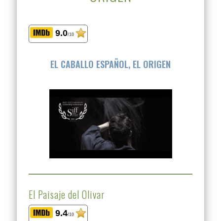
9.0
/10
EL CABALLO ESPAÑOL, EL ORIGEN
El Paisaje del Olivar
9.4
/10