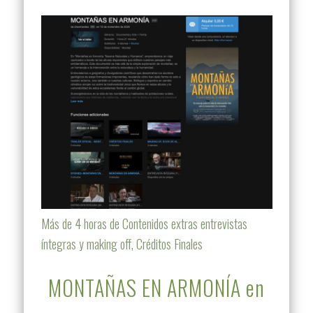
Más de 4 horas de Contenidos extras entrevistas
íntegras y making off, Créditos Finales
MONTAÑAS EN ARMONÍA en