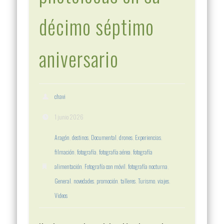
décimo séptimo
aniversario
chavi
1 junio 2026
Aragón
,
destinos
,
Documental
,
drones
,
Experiencias
,
filmación
,
fotografía
,
fotografía aérea
,
fotografía
alimentación
,
Fotografía con móvil
,
fotografía nocturna
,
General
,
novedades
,
promoción
,
talleres
,
Turismo
,
viajes
,
Videos