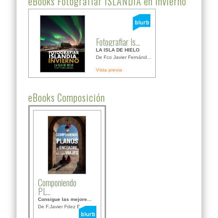
eBooks Fotografiar ISLANDIA en invierno
Fotografiar Is...
LA ISLA DE HIELO
De Fco Javier Fernánd...
Vista previa
eBooks Composición
Componiendo
PL...
Consigue las mejore...
De F.Javier Fdez Bor...