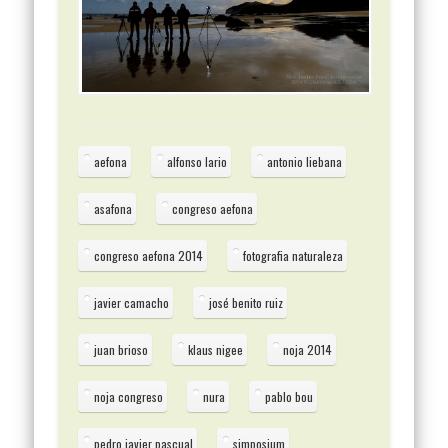
aefona
alfonso lario
antonio liebana
asafona
congreso aefona
congreso aefona 2014
fotografia naturaleza
javier camacho
josé benito ruiz
juan brioso
klaus nigee
noja 2014
noja congreso
nura
pablo bou
pedro javier pascual
simposium