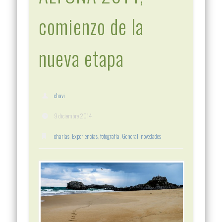
comienzo de la
nueva etapa
chavi
9 diciembre 2014
charlas
,
Experiencias
,
fotografía
,
General
,
novedades