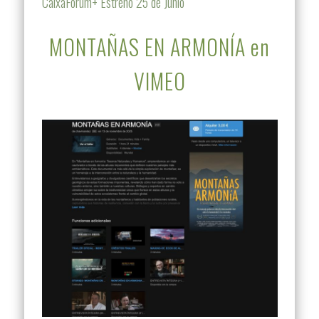
CaixaForum+ Estreno 25 de Junio
MONTAÑAS EN ARMONÍA en
VIMEO