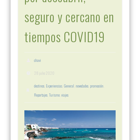
seguro y cercano en
tiempos COVID19
chavi
28 julio 2020
destinos
,
Experiencias
,
General
,
novedades
,
promoción
,
Reportajes
,
Turismo
,
viajes