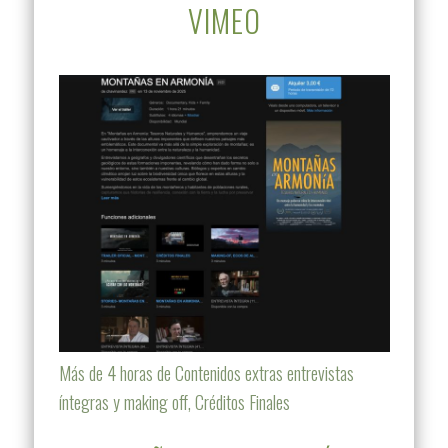
VIMEO
Más de 4 horas de Contenidos extras entrevistas
íntegras y making off, Créditos Finales