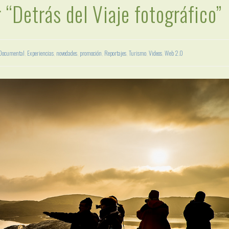
r “Detrás del Viaje fotográfico”
Documental
,
Experiencias
,
novedades
,
promoción
,
Reportajes
,
Turismo
,
Videos
,
Web 2.0