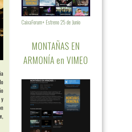
CaixaForum+ Estreno 25 de Junio
MONTAÑAS EN
ARMONÍA en VIMEO
ia
do
ño
 y
on
e,