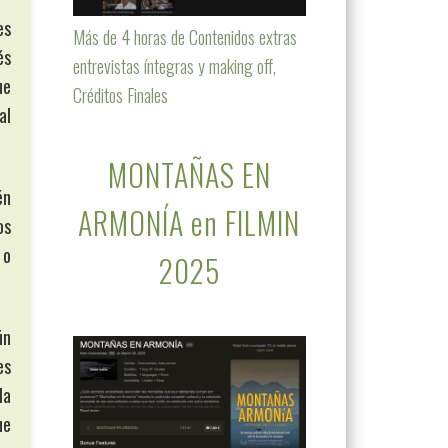
es
Más de 4 horas de Contenidos extras
és
entrevistas íntegras y making off,
ue
Créditos Finales
al
MONTAÑAS EN
én
ARMONÍA en FILMIN
os
 o
2025
ún
es
la
ue