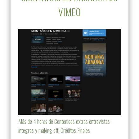
VIMEO
Más de 4 horas de Contenidos extras entrevistas
íntegras y making off, Créditos Finales