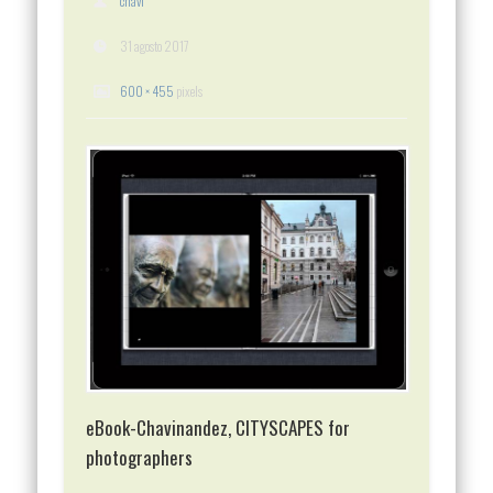
chavi
31 agosto 2017
600 × 455
pixels
eBook-Chavinandez, CITYSCAPES for
photographers