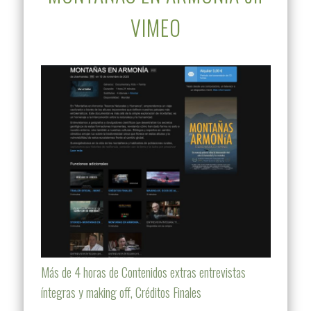
VIMEO
Más de 4 horas de Contenidos extras entrevistas
íntegras y making off, Créditos Finales