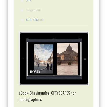
chavi
31 agosto 2017
600 × 456
pixels
eBook-Chavinandez, CITYSCAPES for
photographers