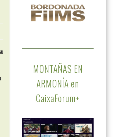
su
MONTAÑAS EN
e
ARMONÍA en
CaixaForum+
d