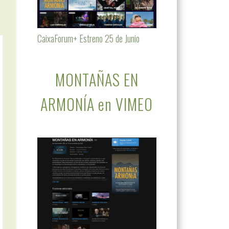
CaixaForum+ Estreno 25 de Junio
MONTAÑAS EN
ARMONÍA en VIMEO