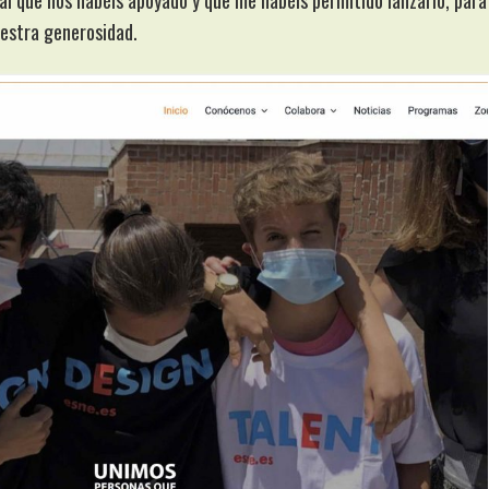
l que nos habéis apoyado y que me habéis permitido lanzarlo, para
uestra generosidad.